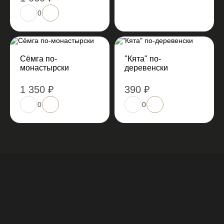
0
Сёмга по-
"Кята" по-
монастырски
деревенски
1 350 ₽
390 ₽
0
0