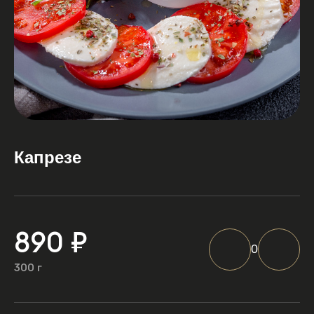
Капрезе
890 ₽
0
300 г