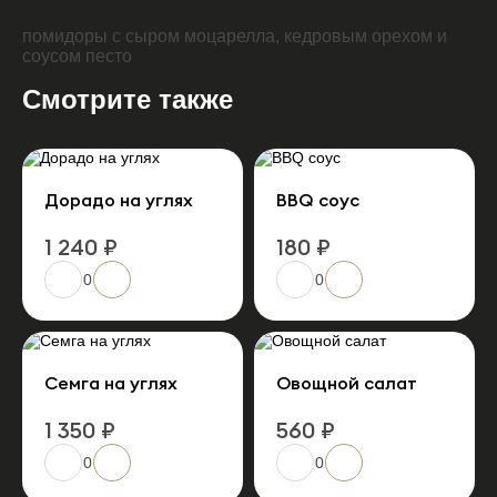
помидоры с сыром моцарелла, кедровым орехом и
соусом песто
Смотрите также
Дорадо на углях
BBQ соус
1 240 ₽
180 ₽
0
0
Семга на углях
Овощной салат
1 350 ₽
560 ₽
0
0