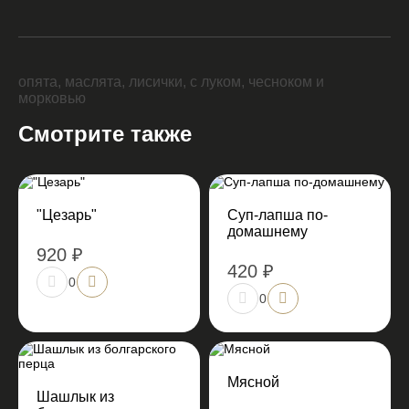
опята, маслята, лисички, с луком, чесноком и
морковью
Смотрите также
"Цезарь"
Суп-лапша по-
домашнему
920 ₽
420 ₽
0
0
Мясной
Шашлык из