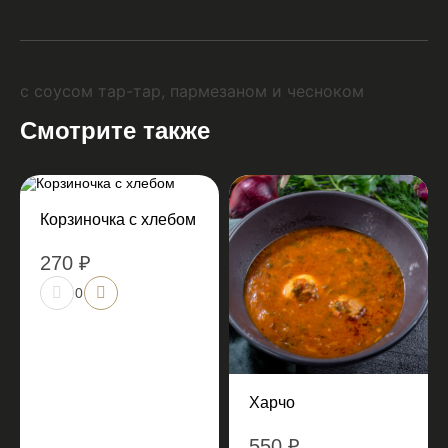
с соусом тар-тар, пармезаном и чесноком
Смотрите также
Корзиночка с хлебом
270 ₽
0
Харчо
550 ₽