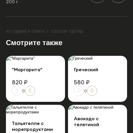
200 г
из судака и семги, с соусом тартар
Смотрите также
"Маргарита"
Греческий
820 ₽
580 ₽
0
0
Авокадо с
Тальятелле с
телятиной
морепродуктами