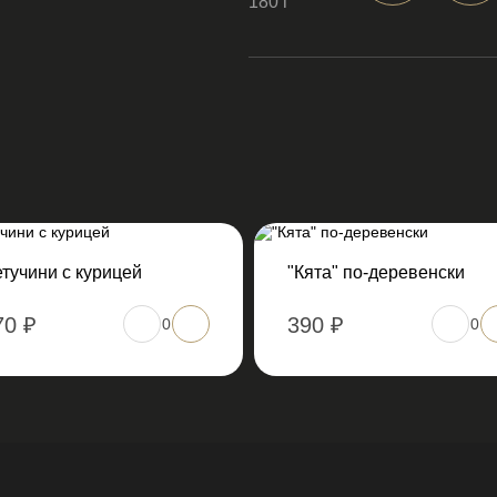
180 г
тучини с курицей
"Кята" по-деревенски
70 ₽
390 ₽
0
0