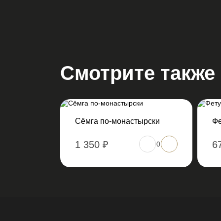
Смотрите также
Сёмга по-монастырски
Фе
1 350 ₽
6
0