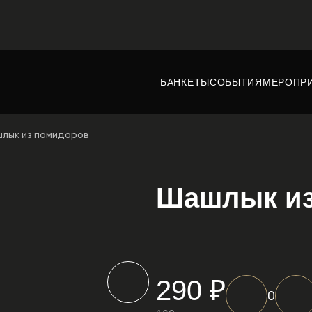
БАНКЕТЫ
СОБЫТИЯ
МЕРОПР
лык из помидоров
Шашлык из
290 ₽
0