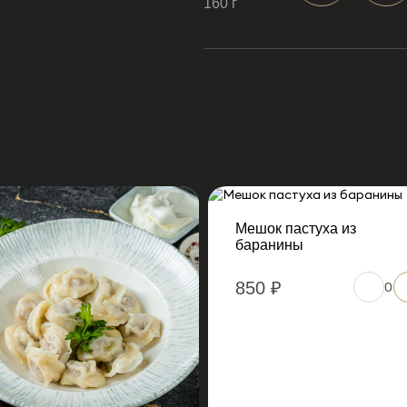
160 г
Мешок пастуха из
баранины
850 ₽
0