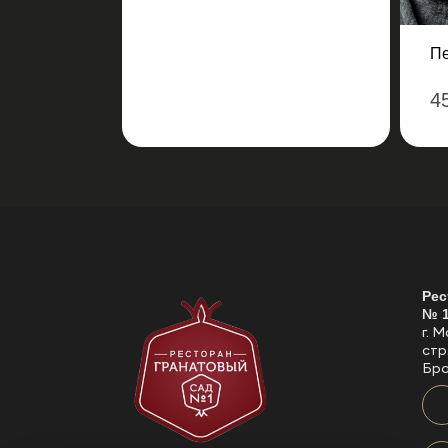
Пе
4
Рес
№ 
г. 
стр
Бра