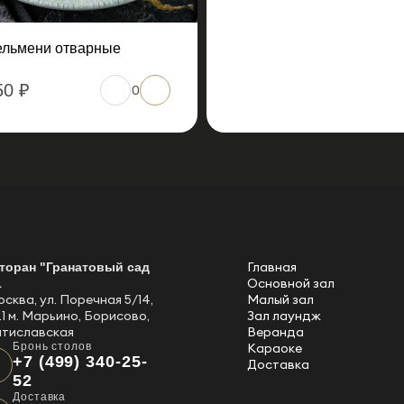
льмени отварные
50 ₽
0
Главная
торан "Гранатовый сад
Основной зал
1
Москва, ул. Поречная 5/14,
Малый зал
.1 м. Марьино, Борисово,
Зал лаундж
тиславская
Веранда
Бронь столов
Караоке
+7 (499) 340-25-
Доставка
52
Доставка