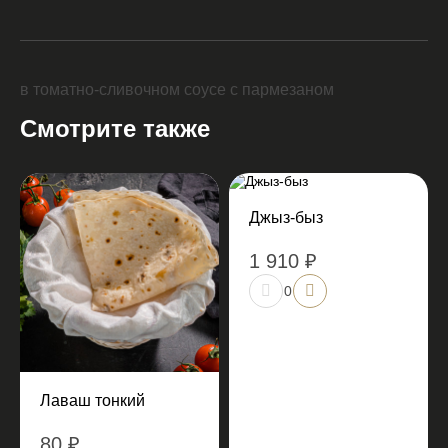
в томатно-сливочном соусе с пармезаном
Смотрите также
Джыз-быз
1 910 ₽
0
Лаваш тонкий
80 ₽