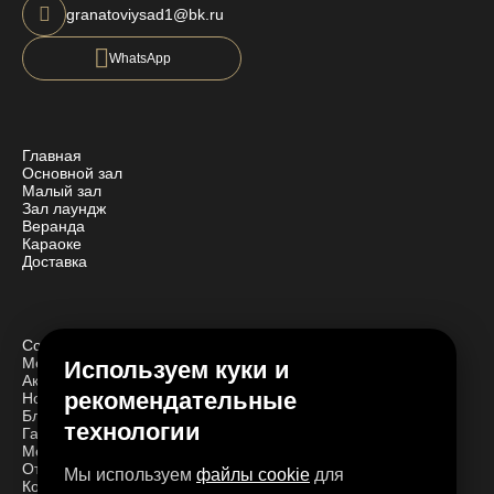
granatoviysad1@bk.ru
WhatsApp
Главная
Основной зал
Малый зал
Зал лаундж
Веранда
Караоке
Доставка
События
Мероприятия
Используем куки и
Акции
рекомендательные
Новости
Блог
технологии
Галерея
Меню ресторана
Отзывы
Мы используем
файлы cookie
для
Контакты