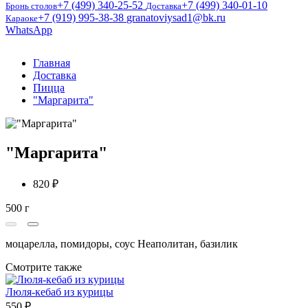
+7 (499) 340-25-52
+7 (499) 340-01-10
Бронь столов
Доставка
+7 (919) 995-38-38
granatoviysad1@bk.ru
Караоке
WhatsApp
Главная
Доставка
Пицца
"Маргарита"
"Маргарита"
820 ₽
500 г
0
моцарелла, помидоры, соус Неаполитан, базилик
Смотрите также
Люля-кебаб из курицы
550 ₽