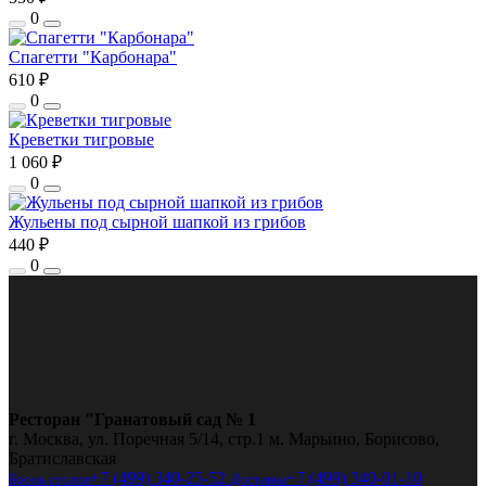
0
Спагетти "Карбонара"
610 ₽
0
Креветки тигровые
1 060 ₽
0
Жульены под сырной шапкой из грибов
440 ₽
0
Ресторан "Гранатовый сад № 1
г. Москва, ул. Поречная 5/14, стр.1 м. Марьино, Борисово,
Братиславская
+7 (499) 340-25-52
+7 (499) 340-01-10
Бронь столов
Доставка