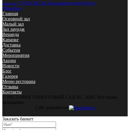
+7 (919) 995-38-38
granatoviysad1@bk.ru
Караоке
WhatsApp
Главная
Основной зал
Малый зал
Зал лаундж
Веранда
Караоке
Доставка
События
Мероприятия
Акции
Новости
Блог
Галерея
Меню ресторана
Отзывы
Контакты
© РЕСТОРАН ГРАНАТОВЫЙ САД №1, 2026 | Все права
защищены
Сайт разработан
Заказать банкет