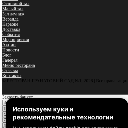
Основной зал
Малый зал
Зал лаундж
Веранда
Караоке
Доставка
События
Мероприятия
Акции
Новости
Блог
Галерея
Меню ресторана
Отзывы
Контакты
© РЕСТОРАН ГРАНАТОВЫЙ САД №1, 2026 | Все права защи
Заказать банкет
Используем куки и
рекомендательные технологии