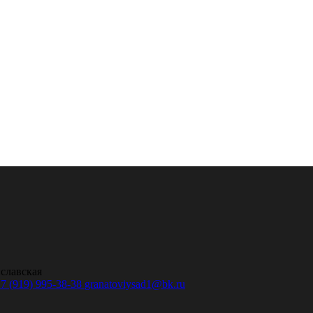
иславская
7 (919) 995-38-38
granatoviysad1@bk.ru