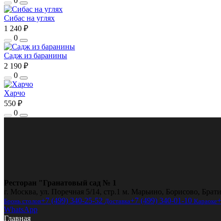
0
Сибас на углях
1 240 ₽
0
Садж из баранины
2 190 ₽
0
Харчо
550 ₽
0
Ресторан "Гранатовый сад № 1
г. Москва, ул. Поречная 5/14, стр.1 м. Марьино, Борисово, Брат
+7 (499) 340-25-52
+7 (499) 340-01-10
+
Бронь столов
Доставка
Караоке
WhatsApp
Главная