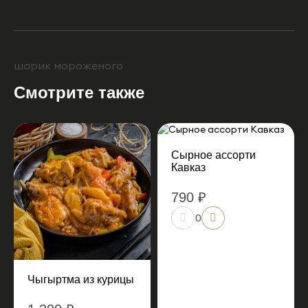
шарик мороженого
Смотрите также
Сырное ассорти
Кавказ
790 ₽
0
Чыгыртма из курицы