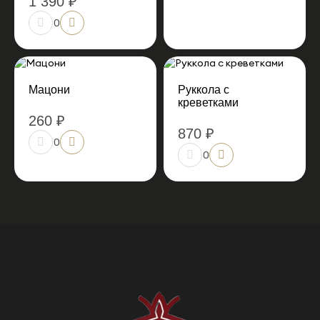
1 390 ₽
0
Мацони
Руккола с
креветками
260 ₽
870 ₽
0
0