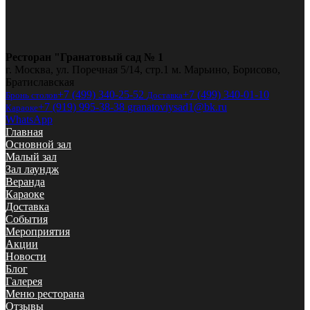
Ресторан "Гранатовый сад № 1
г. Москва, ул. Поречная 5/14, стр.1 м. Марьино, Борисово,
Братиславская
+7 (499) 340-25-52
+7 (499) 340-01-10
Бронь столов
Доставка
+7 (919) 995-38-38
granatoviysad1@bk.ru
Караоке
WhatsApp
Главная
Основной зал
Малый зал
Зал лаундж
Веранда
Караоке
Доставка
События
Мероприятия
Акции
Новости
Блог
Галерея
Меню ресторана
Отзывы